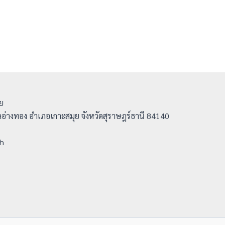
ย
ลอ่างทอง อำเภอเกาะสมุย จังหวัดสุราษฎร์ธานี 84140
th