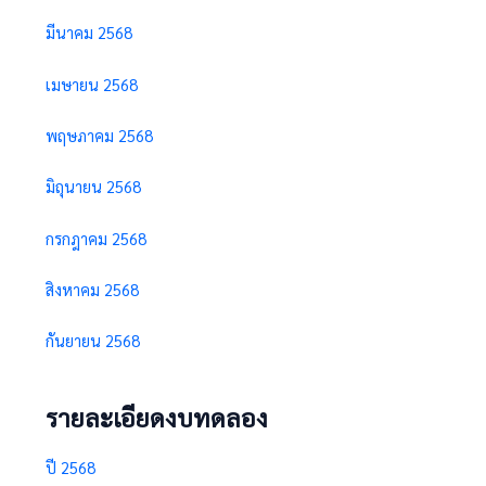
มีนาคม 2568
เมษายน 2568
พฤษภาคม 2568
มิถุนายน 2568
กรกฎาคม 2568
สิงหาคม 2568
กันยายน 2568
รายละเอียดงบทดลอง
ปี 2568