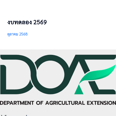
งบทดลอง 2569
ตุลาคม 2568