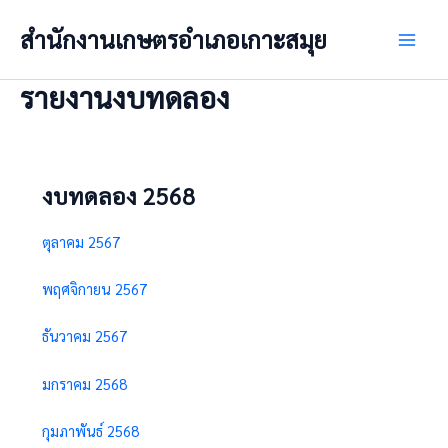
Skip
สำนักงานเกษตรอำเภอเกาะสมุย
to
Main
content
รายงานงบทดลอง
Men
งบทดลอง 2568
ตุลาคม 2567
พฤศจิกายน 2567
ธันวาคม 2567
มกราคม 2568
กุมภาพันธ์ 2568