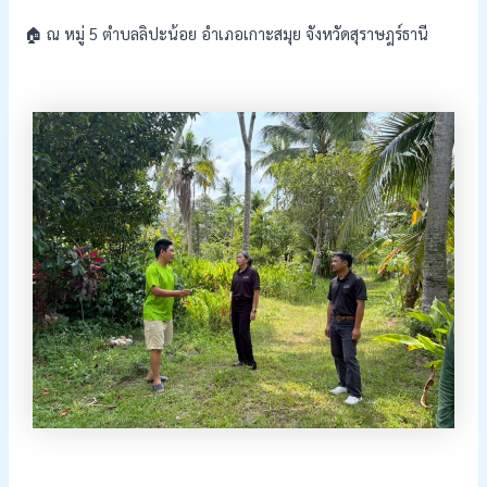
🏠 ณ หมู่ 5 ตำบลลิปะน้อย อำเภอเกาะสมุย จังหวัดสุราษฎร์ธานี