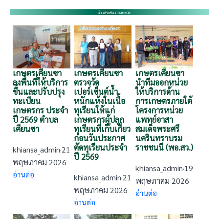
เกษตรเคียนซา
เกษตรเคียนซา
เกษตรเคียนซา
ลงพื้นที่ให้บริการ
ตรวจวัด
นำทีมออกหน่วย
ขึ้นและปรับปรุง
เปอร์เซ็นต์น้ำ
ให้บริการด้าน
ทะเบียน
หนักแห้งในเนื้อ
การเกษตรภายใต้
เกษตรกร ประจำ
ทุเรียนให้แก่
โครงการหน่วย
ปี 2569 ตำบล
เกษตรกรผู้ปลูก
แพทย์อาสา
เคียนซา
ทุเรียนที่เก็บเกี่ยว
สมเด็จพระศรี
ก่อนวันประกาศ
นครินทราบรม
ตัดทุเรียนประจำ
ราชชนนี (พอ.สว.)
khiansa_admin
·
21
ปี 2569
พฤษภาคม 2026
khiansa_admin
·
19
อ่านต่อ
khiansa_admin
·
21
พฤษภาคม 2026
พฤษภาคม 2026
อ่านต่อ
อ่านต่อ