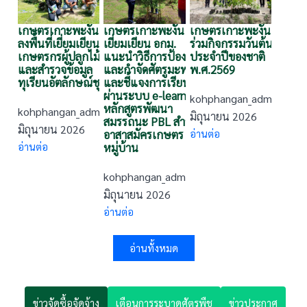
เกษตรเกาะพะงัน
เกษตรเกาะพะงัน
เกษตรเกาะพะงัน เข้า
ลงพื้นที่เยี่ยมเยียน
เยี่ยมเยียน อกม.
ร่วมกิจกรรมวันต้นไม้
เกษตรกรผู้ปลูกไม้ผล
แนะนำวิธีการป้องกัน
ประจำปีของชาติ
และสำรวจข้อมูล
และกำจัดศัตรูมะพร้าว
พ.ศ.2569
ทุเรียนอัตลักษณ์ชุมชน
และชี้แจงการเรียนรู้
ผ่านระบบ e-learning
kohphangan_admin
·
11
หลักสูตรพัฒนา
kohphangan_admin
·
18
มิถุนายน 2026
สมรรถนะ PBL สำหรับ
มิถุนายน 2026
อาสาสมัครเกษตร
อ่านต่อ
อ่านต่อ
หมู่บ้าน
kohphangan_admin
·
12
มิถุนายน 2026
อ่านต่อ
อ่านทั้งหมด
ข่าวจัดซื้อจัดจ้าง
เตือนการระบาดศัตรูพืช
ข่าวประกาศ