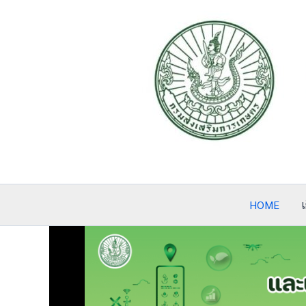
Skip
to
content
HOME
เ