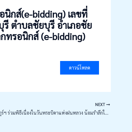
ิกส์(e-bidding) เลขที่
ี ตำบลชัยบุรี อำเภอชัย
ล็กทรอนิกส์ (e-bidding)
ดาวน์โหลด
NEXT
เกษตรสุราษฎร์ฯ ร่วมพิธีเนื่องในวันพระบิดาแห่งฝนหลวง น้อมรำลึกในพระมหากรุณาธิคุณพระบาทสมเด็จพระบรมชนกาธิเบศร มหาภูมิพลอดุลยเดชมหาราช บรมนาถบพิตร