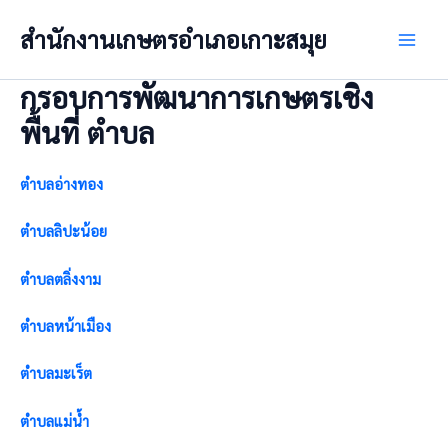
Skip
สำนักงานเกษตรอำเภอเกาะสมุย
to
Main
content
กรอบการพัฒนาการเกษตรเชิง
Men
พื้นที่ ตำบล
ตำบลอ่างทอง
ตำบลลิปะน้อย
ตำบลตลิ่งงาม
ตำบลหน้าเมือง
ตำบลมะเร็ต
ตำบลแม่น้ำ